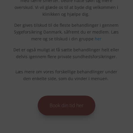
med færre smerter, bedre natte søvn og mere
overskud. Vi vil glæde os til at byde dig velkommen i
klinikken og hjælpe dig.
Der gives tilskud til de fleste behandlinger i gennem
Sygeforsikring Danmark, såfremt du er medlem. Læs
mere og se tilskud i din gruppe
her
Det er også muligt at få sætte behandlinger helt eller
delvis igennem flere private sundhedsforsikringer.
Læs mere om vores forskellige behandlinger under
den enkelte side, som du vinder i menuen.
Book din tid her