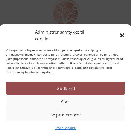
Administrer samtykke til
cookies

Vi bruger teknologier som cookies til at gemme og/eller få adgang til
enhedsoplysninger. Vi gør dette for at forbedre browseroplevelsen og for at vise
(ikke-)tilpassede annoncer. Samtykke til disse teknologier vil give os mulighed for at
behandle data såsom browseradfærd eller unikke id'er på dette websted. Hvis du
ikke giver samtykke eller trækker dit samtykke tilbage, kan det påvirke visse
funktioner og funktioner negativt.
ADRESSE
Sct. jørgensbakke 17,
Holstebro
Godkend
Afvis

Se præferencer
MOBIL
Privatlivspolitik